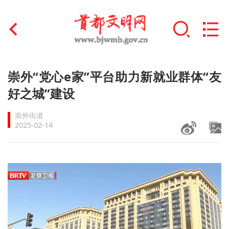
首页
崇外“党心e家”平台助力新就业群体“友
+
好之城”建设
文明创建
崇外街道
文明实践
2025-02-14
+
文明培育
未成年人思想道德建设
+
榜样人物
身边好人