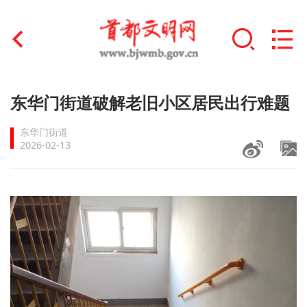
首页
东华门街道破解老旧小区居民出行难题
+
文明创建
东华门街道
2026-02-13
文明实践
+
文明培育
未成年人思想道德建设
+
榜样人物
身边好人