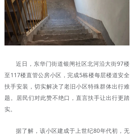
文明评论
北京宣传文化引导基金
宣传思想文化人才
专题
+
近日，东华门街道银闸社区北河沿大街97楼
资料库
至117楼直管公房小区，完成5栋楼每层楼道安全
扶手安装，切实解决了老旧小区特殊群体出行难
题。居民们对此赞不绝口，直言扶手让出行更踏
实。
据了解，该小区建成于上世纪80年代初，无