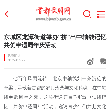
首页
东城区龙潭街道举办“拼”出中轴线记忆
+
共贺申遗周年庆活动
文明创建
龙潭街道
文明实践
2025-07-22
+
文明培育
七百年风雨流转，北京中轴线如一条沉稳的
未成年人思想道德建设
脊梁，承载着古都的岁月沧桑与文化精魂。在中轴
+
榜样人物
线申遗周年之际，龙潭街道开展“‘拼’出中轴线记
身边好人
忆，共
贺
申遗周年”活动，邀请青少年们共赴文化