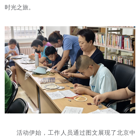
时光之旅。
文明评论
北京宣传文化引导基金
宣传思想文化人才
专题
+
资料库
活动伊始，工作人员通过图文展现了北京中