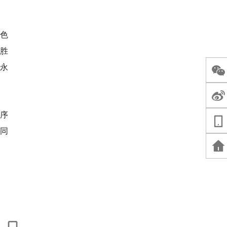
五色
”胜
永
有序
同