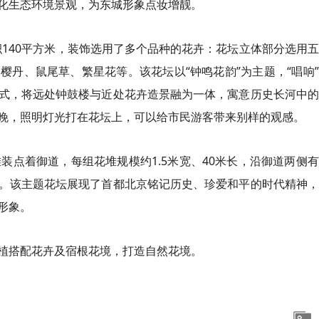
化生态环境景观，为东城形象点妆增靓。
积140平方米，装饰选用了多个品种的花卉：花坛立体部分选用
丹、鼠尾草、繁星花等。该花坛以“钟鸣花韵”为主题，“唱响
式，将远处钟鼓楼与近处花卉造景融为一体，寓意历史长河中的
晚，照明灯光打在花坛上，可以给市民游客带来别样的观感。
装点着御道，每组花堆规模约1.5米宽、40米长，沿御道两侧
。该主题花坛展现了首都北京铭记历史、珍爱和平的时代精神，
形象。
植搭配花卉及宿根花境，打造自然花境。