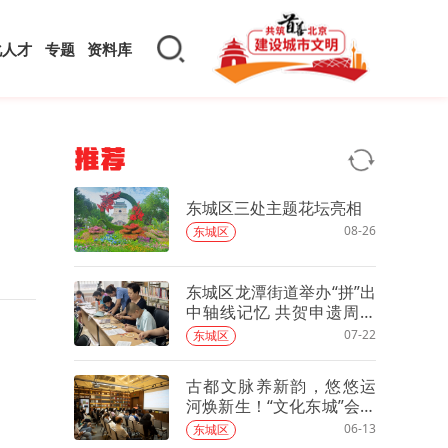
化人才
专题
资料库
推荐
东城区三处主题花坛亮相
08-26
东城区
东城区龙潭街道举办“拼”出
中轴线记忆 共贺申遗周年
庆活动
07-22
东城区
古都文脉养新韵，悠悠运
河焕新生！“文化东城”会客
厅上新
06-13
东城区