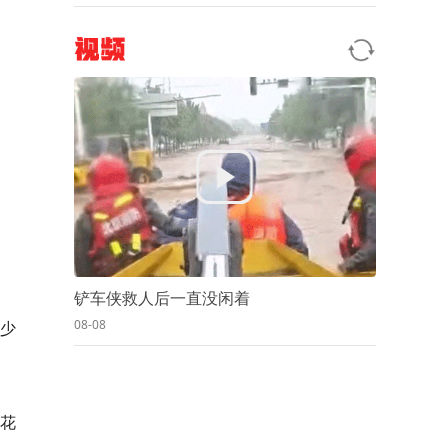
视频
铲车侠救人后一直没闲着
08-08
不少
花