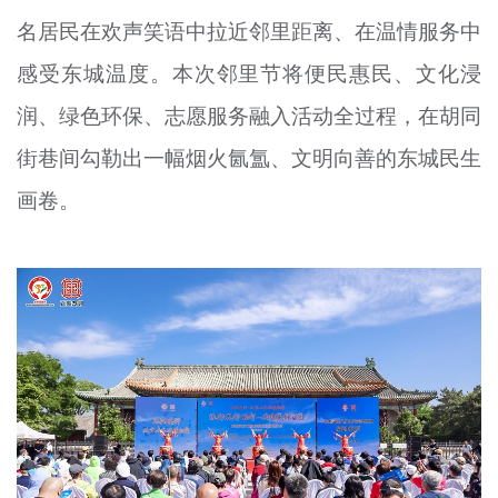
文明评论
名居民在欢声笑语中拉近邻里距离、在温情服务中
感受东城温度。本次邻里节将便民惠民、文化浸
北京宣传文化引导基金
润、绿色环保、志愿服务融入活动全过程，在胡同
宣传思想文化人才
街巷间勾勒出一幅烟火氤氲、文明向善的东城民生
专题
画卷。
+
资料库