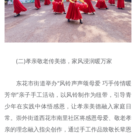
(二)孝亲敬老传美德，家风浸润暖万家
东花市街道举办“风铃声声颂母爱 巧手传情暖
芳华”亲子手工活动，以风铃制作为纽带，引导青
少年在实践中体悟感恩，让孝亲美德融入家庭日
常。崇外街道西花市南里社区将感恩母爱、敬老孝
亲的理念融入指尖创作，通过手工作品致敬长辈恩