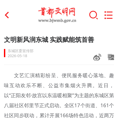
首页
文明新风润东城 实践赋能筑首善
+
文明创建
东城区委宣传部
2026-05-18
文明实践
+
文明培育
文艺汇演精彩纷呈、便民服务暖心落地、趣
味互动欢乐不断、公益市集烟火升腾。近日，
未成年人思想道德建设
以“正阳友邻·故宫以东温暖相聚”为主题的东城区第
+
榜样人物
八届社区邻里节正式启动。全区17个街道、161个
身边好人
社区同步联动，累计开展166场特色活动，近两万