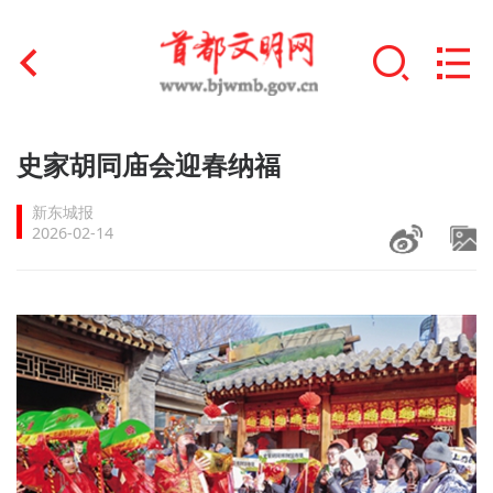
首页
史家胡同庙会迎春纳福
+
文明创建
新东城报
2026-02-14
文明实践
+
文明培育
未成年人思想道德建设
+
榜样人物
身边好人