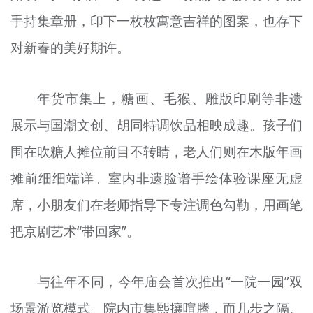
手持集章册，印下一枚枚寓意吉祥的图案，也存下
对新春的美好期许。
年货市集上，糖画、毛猴、雕版印刷等非遗
展示与国潮文创、胡同特调饮品相映成趣。孩子们
围在吹糖人摊位前目不转睛，老人们则在木版年画
摊前细细端详。室内非遗脸谱手绘体验课座无虚
席，小朋友们在老师指导下专注调色勾勒，用画笔
把京剧艺术“带回家”。
与往年不同，今年庙会首次推出“一院一园”双
场景游览模式。院内市集熙攘喧腾，而几步之隔、