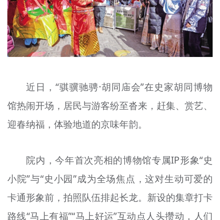
文明评论
北京宣传文化引导基金
宣传思想文化人才
专题
近日，“骐骥驰骋·胡同庙会”在史家胡同博物
+
馆热闹开场，居民与游客纷至沓来，赶集、赏艺、
资料库
迎春纳福，体验地道的京味年韵。
院内，今年首次亮相的博物馆专属IP形象“史
小院”与“史小园”成为全场焦点，这对生动可爱的
卡通形象前，拍照队伍排起长龙。新设的集章打卡
路线“马上有福”“马上好运”互动点人头攒动，人们