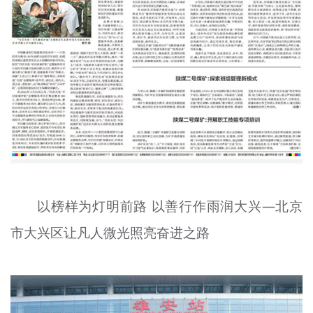
以榜样为灯明前路 以善行作雨润大兴—北京
市大兴区让凡人微光照亮奋进之路