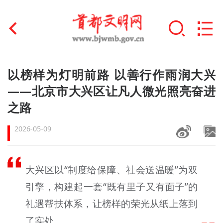
首页
以榜样为灯明前路 以善行作雨润大兴
+
——北京市大兴区让凡人微光照亮奋进
文明创建
之路
文明实践
2026-05-09
+
文明培育
未成年人思想道德建设
大兴区以“制度给保障、社会送温暖”为双
+
引擎，构建起一套“既有里子又有面子”的
榜样人物
礼遇帮扶体系，让榜样的荣光从纸上落到
身边好人
了实处。