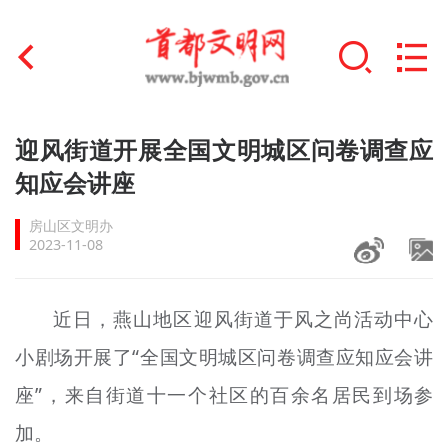
首页
迎风街道开展全国文明城区问卷调查应
+
知应会讲座
文明创建
房山区文明办
文明实践
2023-11-08
+
文明培育
近日，燕山地区迎风街道于风之尚活动中心
未成年人思想道德建设
小剧场开展了“全国文明城区问卷调查应知应会讲
+
榜样人物
座”，来自街道十一个社区的百余名居民到场参
身边好人
加。