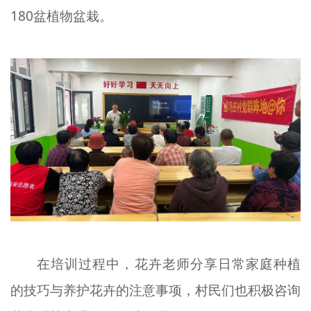
180盆植物盆栽。
文明评论
北京宣传文化引导基金
宣传思想文化人才
专题
+
资料库
在培训过程中，花卉老师分享日常家庭种植
的技巧与养护花卉的注意事项，村民们也积极咨询