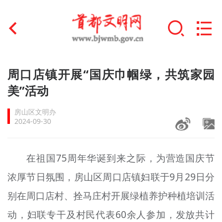
首页
周口店镇开展“国庆巾帼绿，共筑家园
+
美”活动
文明创建
房山区文明办
文明实践
2024-09-30
+
文明培育
在祖国75周年华诞到来之际，为营造国庆节
未成年人思想道德建设
浓厚节日氛围，房山区周口店镇妇联于9月29日分
+
榜样人物
别在周口店村、拴马庄村开展绿植养护种植培训活
身边好人
动，妇联专干及村民代表60余人参加，发放共计