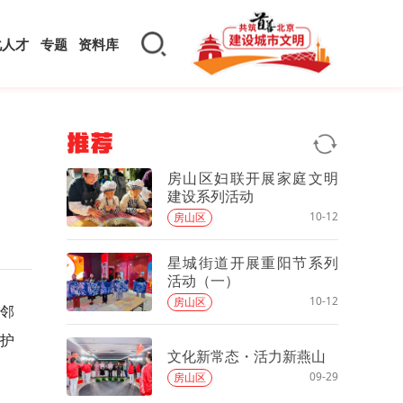
化人才
专题
资料库
推荐
房山区妇联开展家庭文明
建设系列活动
10-12
房山区
星城街道开展重阳节系列
活动（一）
10-12
房山区
好邻
护
文化新常态・活力新燕山
09-29
房山区