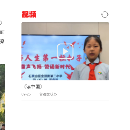
视频
典》
对面
察
《读中国》
09-25
首都文明办