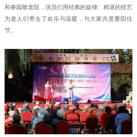
和睿园敬老院，演员们用经典的旋律、精湛的技艺
文明评论
为老人们带去了欢乐与温暖，与大家共度重阳佳
北京宣传文化引导基金
节。
宣传思想文化人才
专题
+
资料库