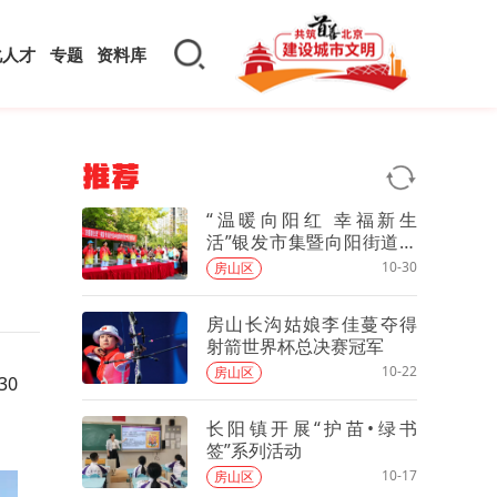
化人才
专题
资料库
推荐
“温暖向阳红 幸福新生
活”银发市集暨向阳街道敬
老月主题志愿服务活动
10-30
房山区
房山长沟姑娘李佳蔓夺得
射箭世界杯总决赛冠军
10-22
房山区
30
长阳镇开展“护苗•绿书
签”系列活动
10-17
房山区