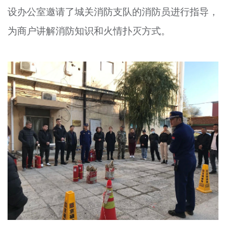
设办公室邀请了城关消防支队的消防员进行指导，
文明评论
为商户讲解消防知识和火情扑灭方式。
北京宣传文化引导基金
宣传思想文化人才
专题
+
资料库