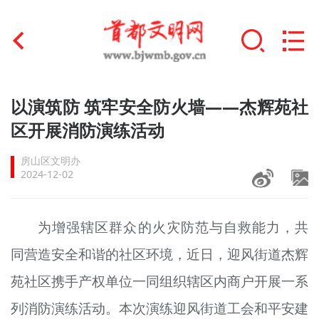
首页
以演筑防 筑牢安全防火墙——杰辉苑社
+
区开展消防演练活动
文明创建
房山区文明办
文明实践
2024-12-02
+
文明培育
为增强辖区群众的火灾防范与自救能力，共
未成年人思想道德建设
同营造安全和谐的社区环境，近日，迎风街道杰辉
+
榜样人物
苑社区携手产权单位一同组织辖区内商户开展一系
身边好人
列消防演练活动。本次演练迎风街道工会和平安建