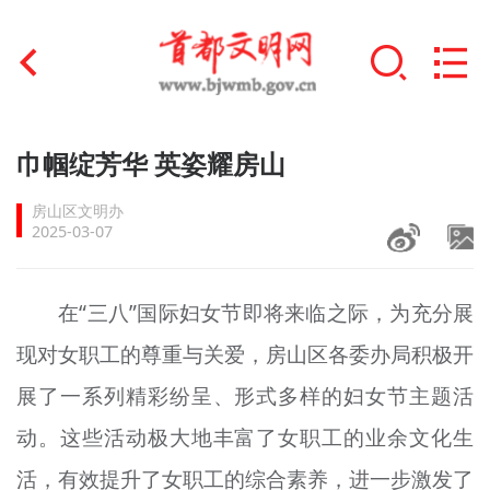
首页
巾帼绽芳华 英姿耀房山
+
文明创建
房山区文明办
2025-03-07
文明实践
+
文明培育
在“三八”国际妇女节即将来临之际，为充分展
现对女职工的尊重与关爱，房山区各委办局积极开
未成年人思想道德建设
展了一系列精彩纷呈、形式多样的妇女节主题活
+
榜样人物
动。这些活动极大地丰富了女职工的业余文化生
身边好人
活，有效提升了女职工的综合素养，进一步激发了