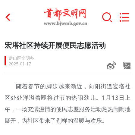
首页
宏塔社区持续开展便民志愿活动
+
文明创建
房山区文明办
2025-01-17
文明实践
+
文明培育
随着春节的脚步越来渐近，向阳街道宏塔社
区处处洋溢着即将过节的热闹劲儿。1月13日上
未成年人思想道德建设
午，一场充满温情的便民志愿服务活动热热闹闹地
+
榜样人物
展开，为社区带来了别样的温暖与欢乐。
身边好人