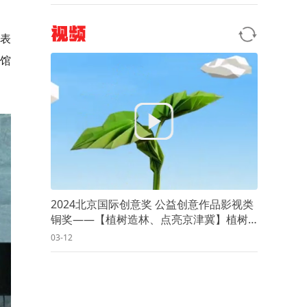
视频
表
馆
2024北京国际创意奖 公益创意作品影视类
铜奖——【植树造林、点亮京津冀】植树
为了什么？
03-12