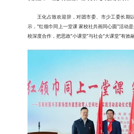
王化占致欢迎辞，对团市委、市少工委长期
示，“红领巾同上一堂课 家校社共画同心圆”活动
校
深度合作，把思
政
“小课堂”与社会“大课堂”有