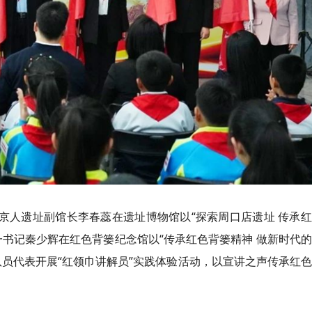
京人遗址副馆长李春蕊在遗址博物馆以“探索周口店遗址 传承
一书记
秦少辉在红色背篓纪念馆以“传承红色背篓精神 做新时代
员代表开展“红领巾讲解员”实践体验活动，以宣讲之声传承红