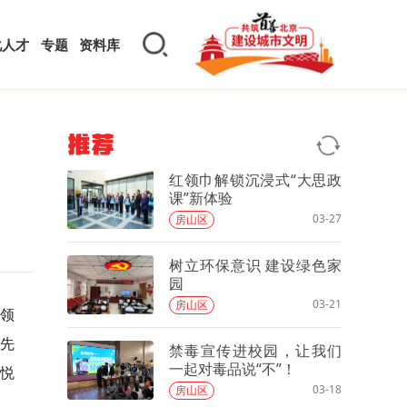
化人才
专题
资料库
推荐
红领巾解锁沉浸式“大思政
课”新体验
03-27
房山区
树立环保意识 建设绿色家
园
03-21
房山区
红领
少先
禁毒宣传进校园，让我们
一起对毒品说“不”！
赵悦
03-18
房山区