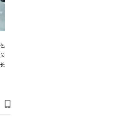
红色
员
长