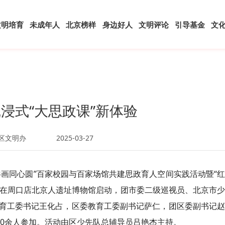
文明培育
未成年人
北京榜样
身边好人
文明评论
引导基金
文
浸式“大思政课”新体验
区文明办
2025-03-27
社共画同心圆”百家校园与百家场馆共建思政育人空间实践活动暨“
仪式在周口店北京人遗址博物馆启动，团市委二级巡视员、北京市
育工委
书记
王化占，区委教育工委
副书记
萨仁
，团区委
副书记
00余人参加。活动由区少先队总辅导员吕艳杰主持。