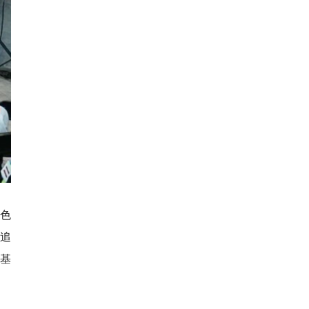
红色
的追
色基