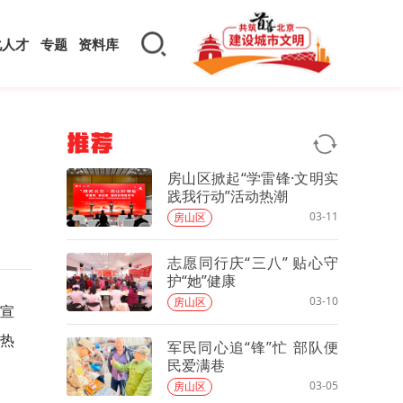
化人才
专题
资料库
推荐
房山区掀起“学雷锋·文明实
践我行动”活动热潮
03-11
房山区
志愿同行庆“三八” 贴心守
护“她”健康
03-10
房山区
题宣
动热
军民同心追“锋”忙 部队便
民爱满巷
03-05
房山区