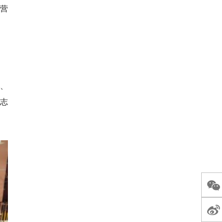
神营
学、
志