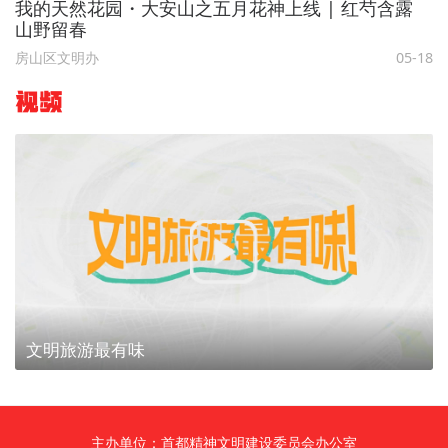
我的天然花园・大安山之五月花神上线 | 红芍含露
山野留春
房山区文明办
05-18
视频
文明旅游最有味
主办单位：首都精神文明建设委员会办公室