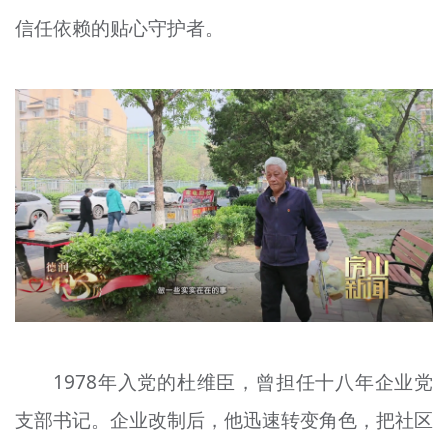
文明评论
信任依赖的贴心守护者。
北京宣传文化引导基金
宣传思想文化人才
专题
+
资料库
1978年入党的杜维臣，曾担任十八年企业党
支部书记。企业改制后，他迅速转变角色，把社区