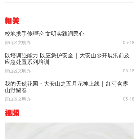
相关
校地携手传理论 文明实践润民心
房山区文明办
05-18
以培训强能力 以应急护安全 | 大安山乡开展汛前及
应急处置系列培训
房山区文明办
05-18
我的天然花园・大安山之五月花神上线 | 红芍含露
山野留春
房山区文明办
05-18
视频