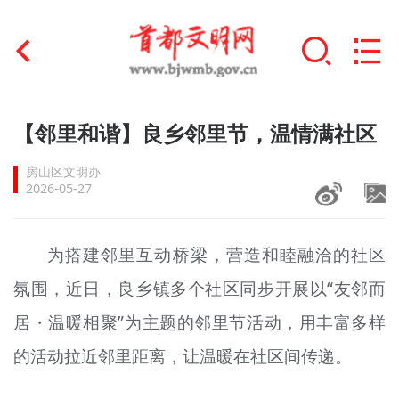
首页
【邻里和谐】良乡邻里节，温情满社区
+
文明创建
房山区文明办
2026-05-27
文明实践
+
文明培育
为搭建邻里互动桥梁，营造和睦融洽的社区
氛围，近日，良乡镇多个社区同步开展以“友邻而
未成年人思想道德建设
居・温暖相聚”为主题的邻里节活动，用丰富多样
+
榜样人物
的活动拉近邻里距离，让温暖在社区间传递。
身边好人