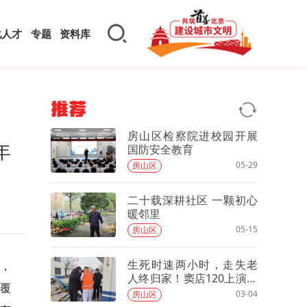
化人才
专题
资料库
推荐
房山区检察院进校园开展
年
国防安全教育
05-29
房山区
二十载深耕社区 一颗初心
暖邻里
05-15
房山区
生死时速两小时，走失老
动，
人终归家！窦店120上演暖
域覆
心“生命接力”
03-04
房山区