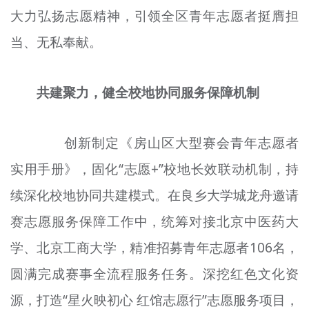
大力弘扬志愿精神，引领全区青年志愿者
挺膺
担
文明评论
当、无私奉献。
北京宣传文化引导基金
宣传思想文化人才
共建聚力，健全校地协同服务保障机制
专题
创新制定《房山区大型赛会青年志愿者
+
资料库
实用手册》，固化“志愿+”
校地
长效联动机制，持
续深化校地协同共建模式。在良乡大学城龙舟邀请
赛志愿服务保障工作中，统筹对接北京中医药大
学、北京工商大学，精准招募青年志愿者106名，
圆满完成赛事全流程服务任务。深挖红色文化资
源，打造“星火映初心
红馆
志愿行”志愿服务项目，