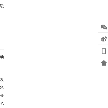
暖
务工
一
动
昊发
急
不会
么