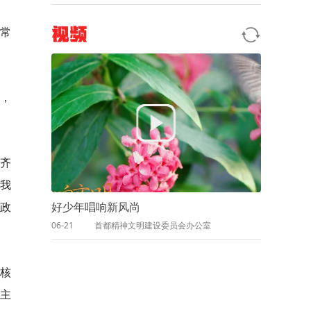
常
视频
，
齐
我
关政
好少年唱响新风尚
06-21
首都精神文明建设委员会办公室
核
主