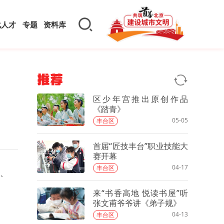
化人才
专题
资料库
推荐
区少年宫推出原创作品
《踏青》
05-05
丰台区
首届“匠技丰台”职业技能大
赛开幕
04-17
丰台区
、
来“书香高地 悦读书屋”听
张文甫爷爷讲《弟子规》
04-13
丰台区