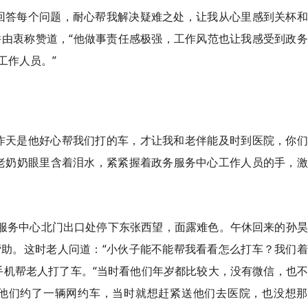
回答每个问题，耐心帮我解决疑难之处，让我从心里感到关杯和
并由衷称赞道，“他做事责任感极强，工作风范也让我感受到政
工作人员。”
昨天是他好心帮我们打的车，才让我和老伴能及时到医院，你们
老奶奶眼里含着泪水，紧紧握着政务服务中心工作人员的手，激
务服务中心北门出口处停下东张西望，面露难色。午休回来的孙
助。这时老人问道：“小伙子能不能帮我看看怎么打车？我们着
手机帮老人打了车。“当时看他们年岁都比较大，没有微信，也
他们约了一辆网约车，当时就想赶紧送他们去医院，也没想那