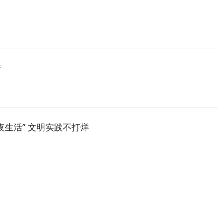
行
夜生活” 文明实践不打烊