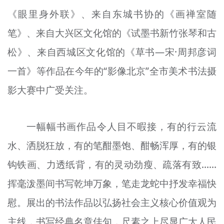
《眼里身外联》、来自东城书协的《画禅室随
笔》、来自大兴区文化馆的《试墨书新竹张琴和古
松》、来自西城区文化馆的《草书—宋·周邦彦词
一首》等作品在今年的“影像北京”全市美术书法摄
影大赛中广受关注。
一幅幅书画作品令人目不暇接，有的行云流
水、洒脱狂放，有的笔酣墨饱、酣畅浑厚，有的银
钩铁画、力透纸背，有的灵动劲瘦、疏落有致……
挥毫泼墨间书写乾坤万象，笔走龙蛇中抒发幸福快
慰。展出的书法作品以弘扬社会主义核心价值观为
主线，书写经典名章佳句，尺素之上尽显广大人民