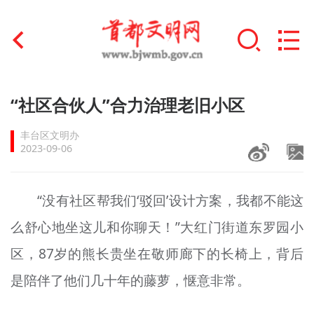
首页
“社区合伙人”合力治理老旧小区
+
文明创建
丰台区文明办
2023-09-06
文明实践
+
文明培育
“没有社区帮我们‘驳回’设计方案，我都不能这
么舒心地坐这儿和你聊天！”大红门街道东罗园小
未成年人思想道德建设
区，87岁的熊长贵坐在敬师廊下的长椅上，背后
+
榜样人物
是陪伴了他们几十年的藤萝，惬意非常。
身边好人