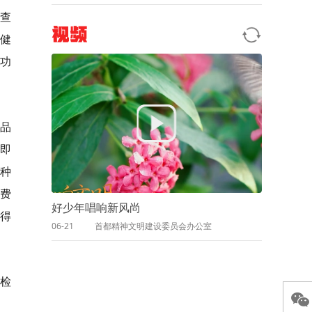
质查
视频
保健
功
食品
”即
种
费
好少年唱响新风尚
得
06-21
首都精神文明建设委员会办公室
抽检