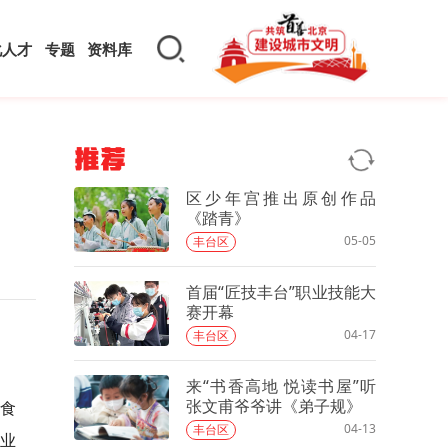
化人才
专题
资料库
推荐
区少年宫推出原创作品
《踏青》
05-05
丰台区
首届“匠技丰台”职业技能大
赛开幕
04-17
丰台区
来“书香高地 悦读书屋”听
张文甫爷爷讲《弟子规》
食
04-13
丰台区
业