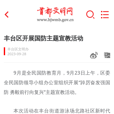
首页
丰台区开展国防主题宣教活动
+
文明创建
丰台区文明办
2023-09-28
文明实践
+
文明培育
9月是全民国防教育月，9月23日上午，区委
全民国防领导小组办公室组织开展“踔厉奋发强国
未成年人思想道德建设
防 勇毅前行向复兴”主题宣教活动。
+
榜样人物
身边好人
本次活动在丰台街道游泳场北路社区新时代