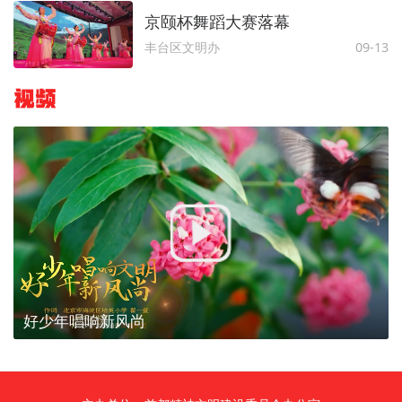
京颐杯舞蹈大赛落幕
丰台区文明办
09-13
视频
好少年唱响新风尚