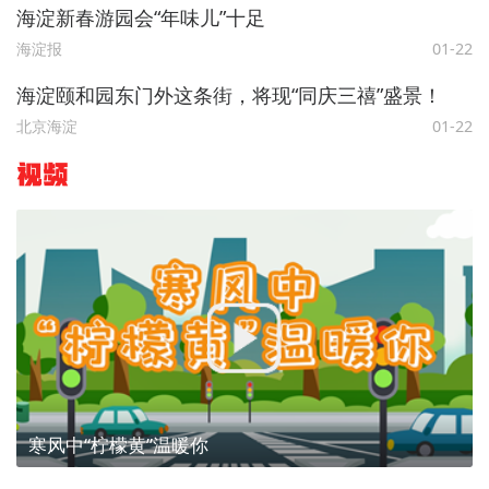
海淀新春游园会“年味儿”十足
海淀报
01-22
海淀颐和园东门外这条街，将现“同庆三禧”盛景！
北京海淀
01-22
视频
寒风中“柠檬黄”温暖你