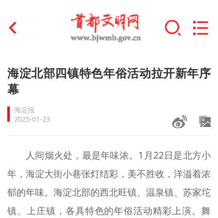
首页
海淀北部四镇特色年俗活动拉开新年序
+
幕
文明创建
海淀报
文明实践
2025-01-23
+
文明培育
人间烟火处，最是年味浓。1月22日是北方小
未成年人思想道德建设
年，海淀大街小巷张灯结彩，美不胜收，洋溢着浓
+
榜样人物
郁的年味。海淀北部的西北旺镇、温泉镇、苏家坨
身边好人
镇、上庄镇，各具特色的年俗活动精彩上演。舞