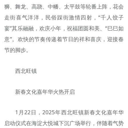
狮、舞龙、高跷、中幡、太平鼓等轮番上阵，花会
文明评论
走街喜气洋洋，民俗踩街激情四射，“千人饺子
北京宣传文化引导基金
宴”其乐融融，欢庆小年，祝福团圆和美、“巳巳如
宣传思想文化人才
意”。欢快的节奏传递着节日的祥和喜庆，迎接春
专题
节的脚步。
+
资料库
西北旺镇
新春文化嘉年华火热开启
1月22日，2025年西北旺镇新春文化嘉年华
启动仪式在海淀大悦城下沉广场举行，伴随着气势