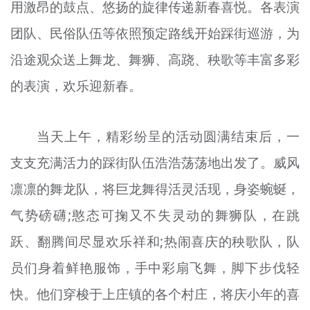
用激昂的鼓点、悠扬的旋律传递新春喜悦。各表演
团队、民俗队伍等依照预定路线开始踩街巡游，为
沿途观众送上舞龙、舞狮、高跷、秧歌等丰富多彩
的表演，欢乐迎新春。
当天上午，精彩纷呈的活动圆满结束后，一
支支充满活力的踩街队伍浩浩荡荡地出发了。威风
凛凛的舞龙队，将巨龙舞得活灵活现，身姿蜿蜒，
气势磅礴;憨态可掬又不失灵动的舞狮队，在跳
跃、翻腾间尽显欢乐祥和;热闹喜庆的秧歌队，队
员们身着鲜艳服饰，手中彩扇飞舞，脚下步伐轻
快。他们穿梭于上庄镇的各个村庄，将庆小年的喜