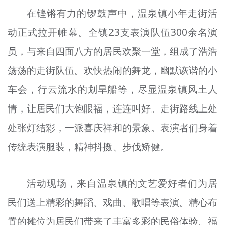
在铿锵有力的锣鼓声中，温泉镇小年走街活
动正式拉开帷幕。全镇23支表演队伍300余名演
员，与来自四面八方的居民欢聚一堂，组成了浩浩
荡荡的走街队伍。欢快热闹的舞龙，幽默诙谐的小
车会，行云流水的划旱船等，尽显温泉镇风土人
情，让居民们大饱眼福，连连叫好。走街路线上处
处张灯结彩，一派喜庆祥和的景象。表演者们身着
传统表演服装，精神抖擞、步伐矫健。
活动现场，来自温泉镇的文艺爱好者们为居
民们送上精彩的舞蹈、戏曲、歌唱等表演。精心布
置的摊位为居民们带来了丰富多彩的民俗体验。福