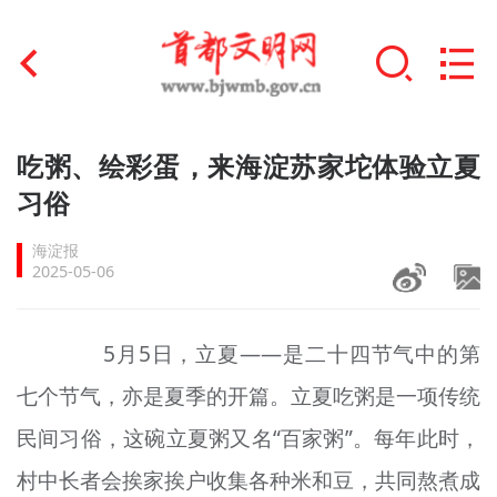
首页
吃粥、绘彩蛋，来海淀苏家坨体验立夏
+
习俗
文明创建
海淀报
文明实践
2025-05-06
+
文明培育
5月5日，立夏——是二十四节气中的第
未成年人思想道德建设
七个节气，亦是夏季的开篇。立夏吃粥是一项传统
+
榜样人物
民间
习俗
，这碗立夏粥又名“百家粥”。每年此时，
身边好人
村中长者会挨家挨户收集各种米和豆，共同熬煮成