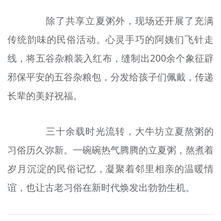
除了共享立夏粥外，现场还开展了充满
传统韵味的民俗活动。心灵手巧的阿姨们飞针走
线，将五谷杂粮装入红布，缝制出200余个象征辟
邪保平安的五谷杂粮
包
，分发给孩子们佩戴，传递
长辈的美好祝福。
三十余载时光流转，大牛坊立夏熬粥的
习俗
历久弥新。一碗碗热气腾腾的立夏粥，熬煮着
岁月沉淀的民俗记忆，凝聚着邻里相亲的温暖情
谊，也让古老
习俗
在新时代焕发出勃勃生机。