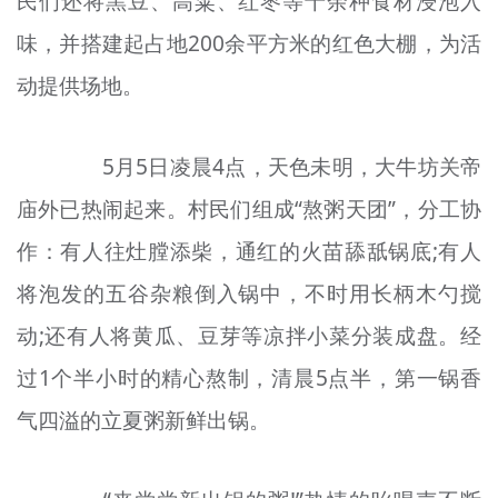
民们还将黑豆、高粱、红枣等十余种食材浸泡入
味，并搭建起占地200余平方米的红色大棚，为活
动提供场地。
5月5日凌晨4点，天色未明，大牛坊关帝
庙外
已
热闹起来。村民们组成“熬粥天团”，分工协
作：有人往灶膛添柴，通红的火苗舔舐锅底;有人
将泡发的五谷杂粮倒入锅中，不时用长柄木勺搅
动;还有人将黄瓜、豆芽等凉拌小菜分装成
盘
。经
过
1个半小时
的精心熬制，清晨
5点半
，第一锅香
气四溢的立夏粥新鲜出锅。