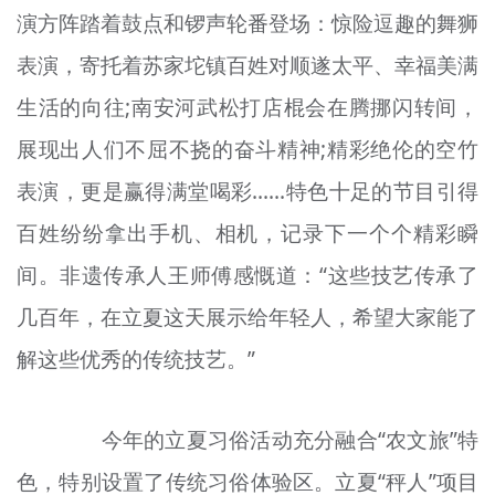
演方阵踏着鼓点和锣声轮番登场：惊险逗趣的舞狮
表演，寄托着苏家坨镇百姓对顺遂太平、幸福美满
生活的向往;南安
河
武松打店
棍
会在腾挪闪转间，
展现出人们不屈不挠的奋斗精神;精彩绝伦的空竹
表演，更是赢得满堂喝彩……特色十足的节目引得
百姓纷纷拿出手机、相机，记录下一个个精彩瞬
间。非遗传承人王师傅感慨道：“这些技艺传承了
几百年，在立夏这天展示给年轻人，希望大家能了
解这些优秀的传统技艺。”
今年的立夏
习俗
活动充分融合“农文旅”特
色，特别设置了
传统习俗
体验区。立夏“
秤
人”项目