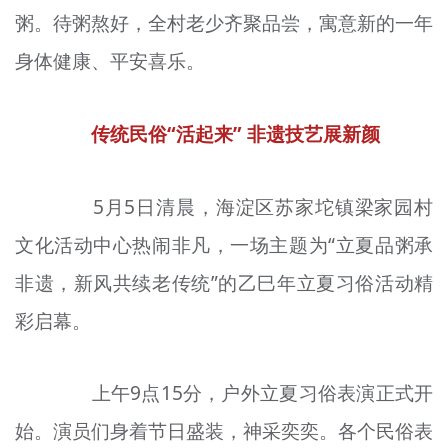
粥。待粥熬好，全村老少齐聚品尝，寓意新的一年
文明评论
身体健康、平安喜乐。
北京宣传文化引导基金
宣传思想文化人才
传统民俗“活起来” 非遗技艺展新颜
专题
5月5日清晨，海淀区苏家坨镇梁家园村
+
资料库
文化活动中心热闹非凡，一场主题为“立夏
品粥承
非遗，新风
共续
老传统”的乙巳年立夏
习俗
活动精
彩启幕。
上午9点15分，户外立夏
习俗
表演正式开
始。演员们身着节日盛装，神采奕奕。各个民俗表