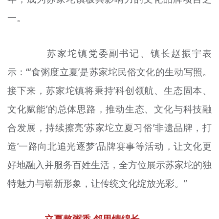
一。
苏家坨镇党委
副书记
、镇长赵振宇表
示：“‘食粥度立夏’是苏家坨民俗文化的生动写照。
接下来，苏家坨镇将秉持‘
科创
领航、生态固本、
文化赋能’的总体思路，推动生态、文化与科技融
合发展，持续擦亮‘苏家坨立夏
习俗
’非遗品牌，打
造‘一路向北追光逐梦’品牌赛事等活动，让文化更
好地融入并服务百姓生活，全方位展示苏家坨的独
特魅力与崭新形象，让传统文化绽放光彩。”
立夏熬粥
香
邻里情绵长