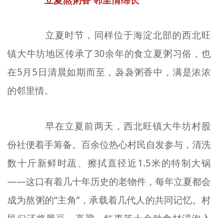
立夏时节，同样位于海淀北部的西北旺
镇大牛坊地区传承了30余年的食立夏粥
习俗
，也
在5月5日清晨如期而至，袅袅
粥香
中，满是浓浓
的邻里情。
早在立夏前两天，西北旺镇大牛坊村股
份社便着手筹备。百余位热心村民自发参与，清洗
数十斤新鲜时蔬、擦拭直径近1.5米的特制大锅
——这口有着几十年历史的老物件，每年立夏都会
成为熬粥的“主角”，承载着几代人的共同记忆。村