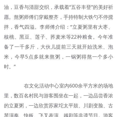
油，豆香与清甜交织，承载着“五谷丰登”的美好祈
愿。熬粥师傅们穿戴整齐，手持特制大铁勺不停搅
拌，香气四溢。李师傅介绍：“立夏粥里有大枣、
核桃、黑豆、莲子、荞麦米等22种粮食。今年准
备了一千多斤，大伙儿提前三天就开始洗米、泡
米，今早5点多就来熬粥，一锅粥得
熬
一个多小
时。”
在文化活动中心室内600余平方米的场地
里，数百名村民与游客围坐在一起，一边品尝香浓
的立夏粥，一边欣赏苏家坨太平鼓、川剧变脸、古
琴演奏、快板、飞叉表演、越剧等非遗节目。游客