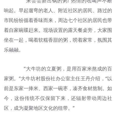
“来尝尝新出锅的粥!”热情的吆喝声不断
响起。早起遛弯的老人、附近社区的居民、路过的
市民纷纷循着香味而来，周边七个社区的居民也带
着自家碗碟赶来。现场设置的露天餐桌旁，大家围
坐在一起，喝着软糯香甜的粥，唠着家常，氛围其
乐融融。
“大牛坊的立夏粥，是用百家米熬成的百
家粥。”大牛坊村股份社办公室主任
王丹
介绍，“以
前是东家一捧米、西家一碗枣，凑齐食材熬制。如
今，这份传统不仅保留下来，还辐射带动周边社
区，成为凝聚地区文化的纽带。”