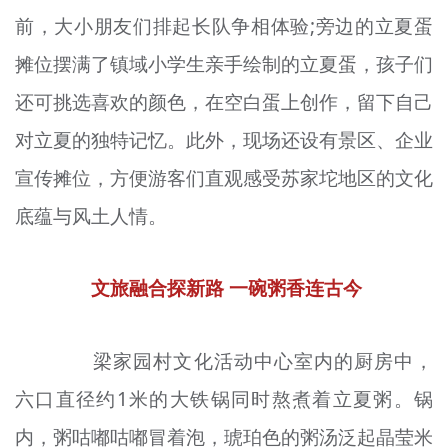
前，大小朋友们排起长队争相体验;旁边的立夏蛋
摊位摆满了
镇域
小学生亲手绘制的立夏蛋，孩子们
还可挑选喜欢的颜色，在空白蛋上创作，留下自己
对立夏的独特记忆。此外，现场还设有景区、企业
宣传摊位，方便游客们直观感受苏家坨地区的文化
底蕴与风土人情。
文旅融合探新路 一碗粥
香连
古今
梁家园村文化活动中心室内的厨房中，
六口直径约1米的大铁锅同时熬煮着立夏粥。锅
内，
粥
咕嘟咕嘟冒着泡，琥珀色的粥汤泛起晶莹米