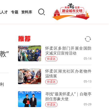
化人才
专题
资料库
推荐
怀柔区多部门开展全国防
教”
灾减灾日宣传活动
05-14
怀柔区
怀柔区湖光社区办老物件
温情展
05-13
怀柔区
校利
寻找“最美怀柔人”｜白敬亭
担任形象大使
05-29
怀柔区