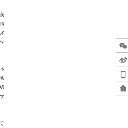
统美
情
技术
“学
，本
、实
，锻
学
导