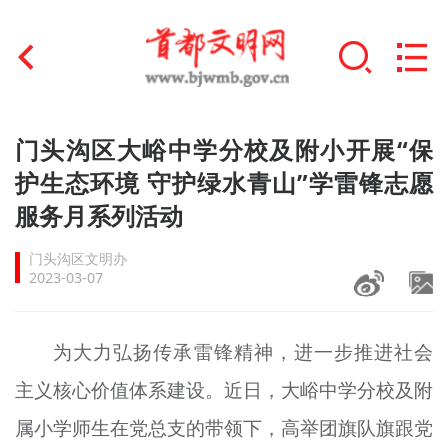
首页
门头沟区大峪中学分校及附小开展“保
+
护生态环境 守护绿水青山”学雷锋志愿
文明创建
服务月系列活动
文明实践
门头沟区文明办
+
文明培育
2023-03-07
未成年人思想道德建设
为大力弘扬传承雷锋精神，进一步推进社会
+
榜样人物
主义核心价值体系建设。近日，大峪中学分校及附
身边好人
属小学师生在党总支的带领下，高举团旗队旗跟党