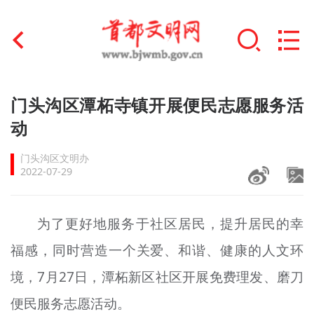
首页
门头沟区潭柘寺镇开展便民志愿服务活
+
动
文明创建
门头沟区文明办
文明实践
2022-07-29
+
文明培育
为了更好地服务于社区居民，提升居民的幸
未成年人思想道德建设
福感，同时营造一个关爱、和谐、健康的人文环
+
榜样人物
境，7月27日，潭柘新区社区开展免费理发、磨刀
身边好人
便民服务志愿活动。