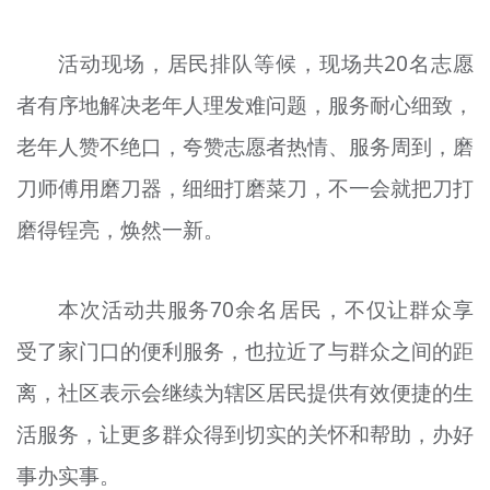
文明评论
活动现场，居民排队等候，现场共20名志愿
北京宣传文化引导基金
者有序地解决老年人理发难问题，服务耐心细致，
宣传思想文化人才
老年人赞不绝口，夸赞志愿者热情、服务周到，磨
专题
刀师傅用磨刀器，细细打磨菜刀，不一会就把刀打
+
磨得锃亮，焕然一新。
资料库
本次活动共服务70余名居民，不仅让群众享
受了家门口的便利服务，也拉近了与群众之间的距
离，社区表示会继续为辖区居民提供有效便捷的生
活服务，让更多群众得到切实的关怀和帮助，办好
事办实事。