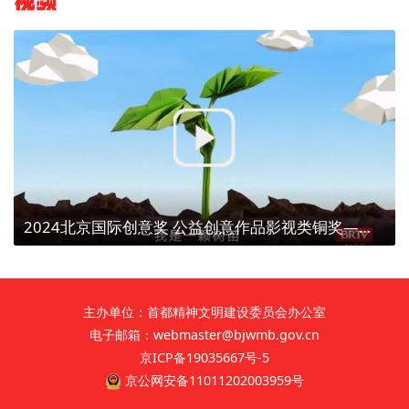
视频
2024北京国际创意奖 公益创意作品影视类铜奖——【植树造林、点亮京津冀】植树为了什么？
主办单位：首都精神文明建设委员会办公室
电子邮箱：webmaster@bjwmb.gov.cn
京ICP备19035667号-5
京公网安备11011202003959号