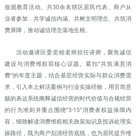
值观教育活动。共30余名辖区居民代表、商户从
文明评论
业者参加，共学诚信内涵、共树文明理念、共筑消
北京宣传文化引导基金
费屏障，推动诚信理念落地生根。
宣传思想文化人才
专题
活动邀请区委党校老师担任讲师，聚焦诚信
+
建设与消费维权双核心议题。紧扣“共筑满意消
资料库
费”的年度主题，结合基层经营实际与群众消费需
求，引入本土鲜活案例与行业实操经验，用言简意
赅的表达系统阐释诚信经营的时代价值与合规经营
的行为准则并重点围绕“3·15”消费者权益保障内
容，细致解读消费维权相关政策知识及投诉处理实
操路径，既为商户划清经营底线，也为居民提升维