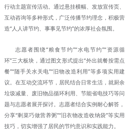
行动主题宣传活动。通过悬挂横幅、发放宣传页、
文明评论
互动咨询等多种形式，广泛传播节约理念，积极营
北京宣传文化引导基金
造“人人讲节约、事事见节约”的浓厚社会氛围。
宣传思想文化人才
专题
志愿者围绕“粮食节约”“水电节约”“资源循
+
环”三大板块，通过图文形式提出“外出就餐按需点
资料库
餐”“随手关水关电”“旧物改造利用”等多项实用建
议。在互动交流环节，居民结合日常生活，就厨余
垃圾减量、废旧物品循环利用、节能省电技巧等问
题与志愿者展开探讨。志愿者结合实例耐心解答，
分享“剩菜巧做营养粥”“旧衣物改造收纳袋”等实用
技巧，切实增强了居民的节约意识和实践能力。