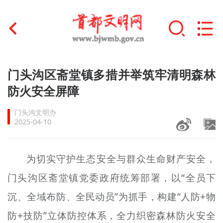
首页
门头沟区斋堂镇多措并举筑牢清明森林
+
防火安全屏障
文明创建
门头沟文明办
文明实践
2025-04-10
+
文明培育
为切实守护生态安全与群众生命财产安全，
未成年人思想道德建设
门头沟区斋堂镇党委政府统筹部署，以“全员下
+
榜样人物
沉、全域布防、全民动员”为抓手，构建“人防+物
身边好人
防+技防”立体防控体系，全力织密森林防火安全