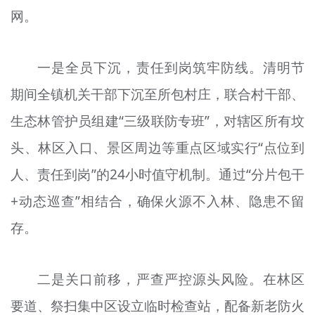
网。
文明评论
北京宣传文化引导基金
一是全员下沉，责任到岗筑牢防线。清明节
宣传思想文化人才
期间全镇机关干部下沉至所包村庄，联合村干部、
专题
生态林管护员组建“三级联防专班”，对辖区所有坟
+
头、林区入口、景区周边等重点区域实行“点位到
资料库
人、责任到岗”的24小时值守机制。通过“分片包干
+动态巡查”相结合，确保火源不入林、隐患不留
存。
二是关口前移，严查严控源头风险。在林区
要道、祭扫集中区设立临时检查站，配备新老防火