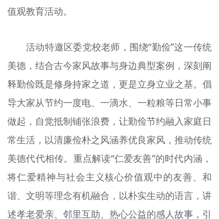
值观教育活动。
文明评论
北京宣传文化引导基金
活动特邀区委党校老师，围绕“勤俭”这一传统
宣传思想文化人才
美德，结合古今家风故事与身边典型案例，深刻阐
专题
释勤俭既是修身持家之道，更是立身立业之基。倡
+
导大家从节约一度电、一滴水、一粒粮等日常小事
资料库
做起，自觉抵制铺张浪费，让勤俭节约融入家庭日
常生活，以清廉俭朴之风涵养优良家风，推动传统
美德代代相传。重点解读“仁爱友善”的时代内涵，
将仁爱精神与社会主义核心价值观中的友善、和
谐、文明等理念有机融合，以朴实生动的语言，讲
述孝老爱亲、邻里互助、热心公益的感人故事，引