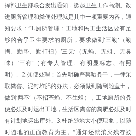
挥部卫生部联合发出通知，掀起卫生工作高潮。改
进厕所管理和粪便处理就是其中一项重要内容，通
知要求：“1.厕所管理：工地和民工生活区要有足
够的合乎卫生要求的厕所，要求做到‘三勤’（勤
掏、勤垫、勤打扫）‘三无’（无蝇、无蛆、无臭
味）‘三有’（有专人管理、有明显标志、有照
明）。2.粪便处理：首先明确严禁晒粪干，一律采
取粪窖、泥封堆肥的办法，必须做到随到随盖土，
做到‘两不’（不招苍蝇、不生蛆），工地厕所的粪
便必须及时运出工地，生活区粪窖的粪肥必须及时
有计划地运出库外。3.杜绝随地大小便现象，以随
时随地的正面教育为主。”通知还就消灭残存蚊