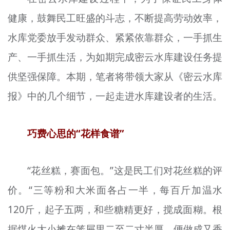
文明评论
健康，鼓舞民工旺盛的斗志，不断提高劳动效率，
北京宣传文化引导基金
水库党委放手发动群众、紧紧依靠群众，一手抓生
产、一手抓生活，为如期完成密云水库建设任务提
宣传思想文化人才
供坚强保障。本期，笔者将带领大家从《密云水库
专题
报》中的几个细节，一起走进水库建设者的生活。
+
资料库
巧费心思的“花样食谱”
“花丝糕，赛面包。”这是民工们对花丝糕的评
价。“三等粉和大米面各占一半，每百斤加温水
120斤，起子五两，和些糖精更好，搅成面糊。根
据煤火大小摊在笼屉里二至二寸半厚，便做成又香