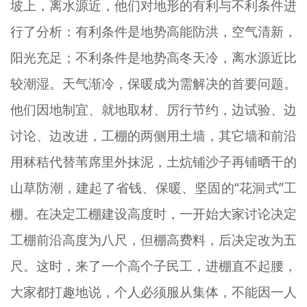
坡上，离水源近，他们对地形的有利与不利条件进
行了分析：有利条件是地势高能防洪，空气清新，
阳光充足；不利条件是地势高冬天冷，离水源近比
较潮湿。天气渐冷，保暖成为需解决的首要问题。
他们因地制宜、就地取材、厉行节约，边试验、边
讨论、边改进，工棚的两侧用土墙，其它墙和前沿
用秫秸代替苇席里外抹泥，土炕铺沙子再铺晒干的
山草防潮，建起了省钱、保暖、坚固的“花洞式”工
棚。在决定工棚建设高度时，一开始大家讨论决定
工棚前沿高度为八尺，但棚高费料，后决定改为五
尺。这时，来了一个高个子民工，进棚直不起腰，
大家都打趣地说，个人必须服从集体，不能因一人