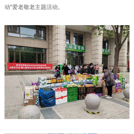
动”爱老敬老主题活动。
文明评论
北京宣传文化引导基金
宣传思想文化人才
专题
+
资料库