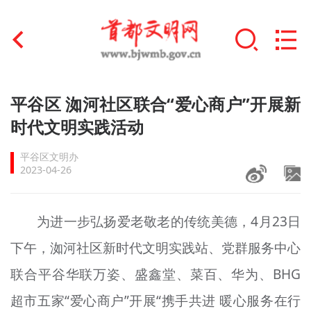
首页
平谷区 洳河社区联合“爱心商户”开展新
+
时代文明实践活动
文明创建
平谷区文明办
文明实践
2023-04-26
+
文明培育
为进一步弘扬爱老敬老的传统美德，4月23日
未成年人思想道德建设
下午，洳河社区新时代文明实践站、党群服务中心
+
榜样人物
联合平谷华联万姿、盛鑫堂、菜百、华为、BHG
身边好人
超市五家“爱心商户”开展“携手共进 暖心服务在行