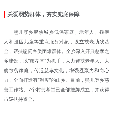
文明评论
关爱弱势群体，夯实兜底保障
北京宣传文化引导基金
宣传思想文化人才
熊儿寨乡聚焦城乡低保家庭、老年人、残疾
人和孤困儿童等重点服务对象，设立扶老助残基
专题
金，帮扶慰问各类困难群体。全乡深入开展慈孝之
+
资料库
乡建设，以“慈孝堂”为抓手，大力帮扶老年人、大
病致贫家庭，传递慈孝文化，增强凝聚力和向心
力，全面打造有“温度”的山乡。目前，熊儿寨乡慈
善工作站、7个村慈孝堂已全部挂牌成立，并获得
市级扶持资金。