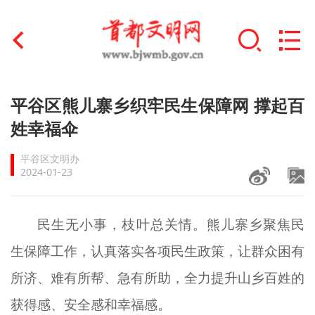
首页
平谷区熊儿寨乡织牢民生保障网 撑起百
+
姓幸福伞
文明创建
平谷区文明办
文明实践
2024-01-23
+
文明培育
民生无小事，枝叶总关情。熊儿寨乡聚焦民
未成年人思想道德建设
生保障工作，认真落实各项民生政策，让群众困有
+
榜样人物
所济、难有所帮、急有所助，全力提升山乡百姓的
身边好人
获得感、安全感和幸福感。