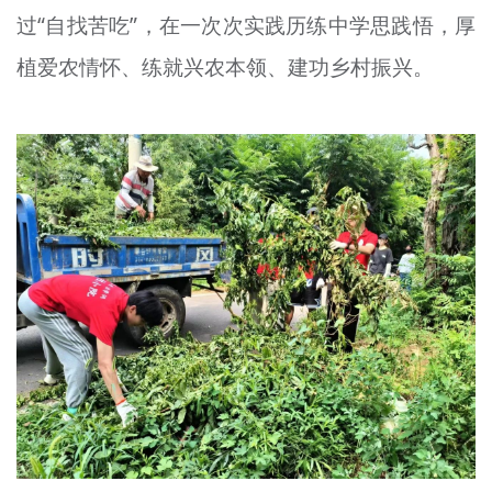
过“自找苦吃”，在一次次实践历练中学思
践悟
，厚
文明评论
植爱农情怀、练就兴农本领、建功乡村振兴。
北京宣传文化引导基金
宣传思想文化人才
专题
+
资料库