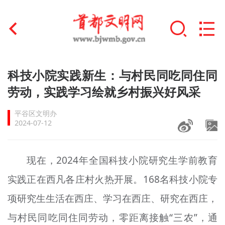
首页
科技小院实践新生：与村民同吃同住同
+
劳动，实践学习绘就乡村振兴好风采
文明创建
平谷区文明办
文明实践
2024-07-12
+
文明培育
现在，2024年全国科技小院研究生学前教育
未成年人思想道德建设
实践正在西凡各庄村火热开展。168名科技小院专
+
榜样人物
项研究生生活在西
庄
、
学习
在西
庄
、研究在西
庄
，
身边好人
与村民同吃同住同劳动，零距离接触“三农”，通