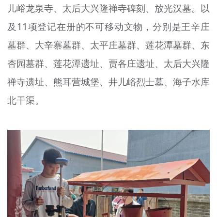
儿峪龙泉寺、太后大兴隆禅寺碑刻、放光汉墓。以
及11项登记在册的不可移动文物，分别是王辛庄
墓群、大辛寨墓群、太平庄墓群、莲花潭墓群、东
杏园墓群、莲花潭遗址、贾各庄遗址、太后大兴隆
禅寺遗址、熊耳营城堡、井儿峪烈士墓、海子水库
北干渠。