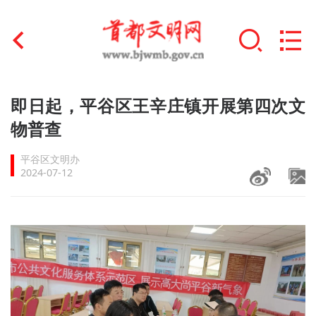
首页
即日起，平谷区王辛庄镇开展第四次文
+
物普查
文明创建
平谷区文明办
文明实践
2024-07-12
+
文明培育
未成年人思想道德建设
+
榜样人物
身边好人