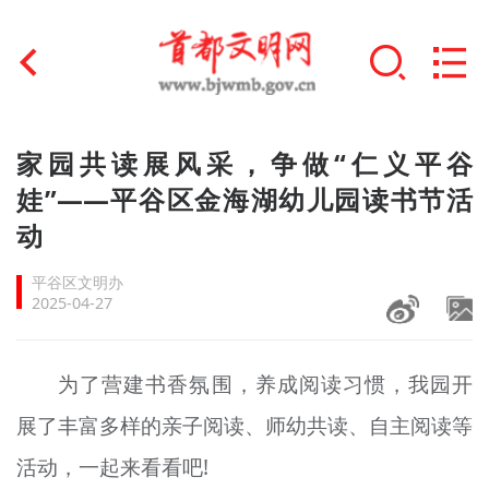
首页
家园共读展风采，争做“仁义平谷
+
娃”——平谷区金海湖幼儿园读书节活
文明创建
动
文明实践
平谷区文明办
+
文明培育
2025-04-27
未成年人思想道德建设
为了营建书香氛围，养成阅读习惯，我园开
+
榜样人物
展了丰富多样的亲子阅读、师幼共读、自主阅读等
身边好人
活动，一起来看看吧!