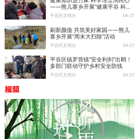
——熊儿寨乡开展“健康平谷 科普
同行”创建全国健康区主题宣传活
平谷区文明办
04-27
动
刷新颜值 共筑美好家园——熊儿
寨乡开展“周末大扫除”活动
平谷区文明办
04-27
平谷区镇罗营镇“安全利剑”出鞘！
多部门联动守护乡村安全防线
平谷区文明办
04-27
视频