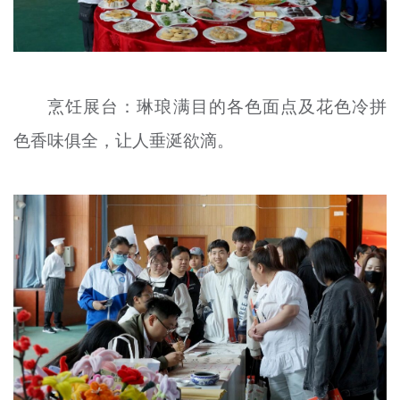
烹饪展台：琳琅满目的各色面点及花色冷拼
色香味俱全，让人垂涎欲滴。