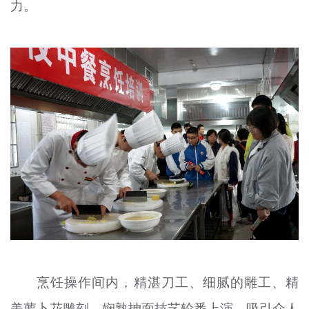
力。
烹饪操作间内，精湛刀工、细腻的雕工、精
美萝卜花雕刻、娴熟抻面技艺轮番上演，吸引众人