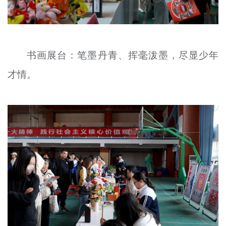
书画展台：笔墨丹青、挥毫泼墨，尽显少年
才情。