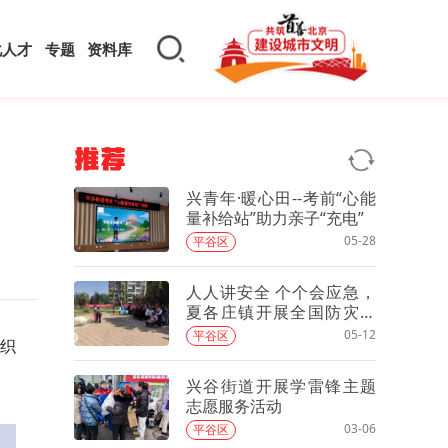
化人才
专题
资料库
推荐
兴青年·暖心田--考前“心能
量补给站”助力亲子“充电”
05-28
平谷区
人人讲安全 个个会应急，
夏各庄镇开展全国防灾减
灾日主题宣传活动
05-12
平谷区
织
兴谷街道开展学雷锋主题
志愿服务活动
03-06
平谷区