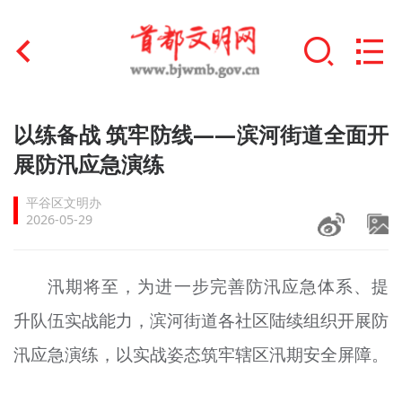
首页
以练备战 筑牢防线——滨河街道全面开
+
展防汛应急演练
文明创建
平谷区文明办
文明实践
2026-05-29
+
文明培育
汛期将至，为进一步完善防汛应急体系、提
未成年人思想道德建设
升队伍实战能力，滨河街道各社区陆续组织开展防
+
榜样人物
汛应急演练，以实战姿态筑牢辖区汛期安全屏障。
身边好人