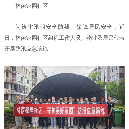
林荫家园社区
文明评论
北京宣传文化引导基金
为筑牢汛期安全防线、保障居民安全，近
宣传思想文化人才
日，林荫家园社区组织工作人员、物业及居民代表
专题
开展防汛应急演练。
+
资料库