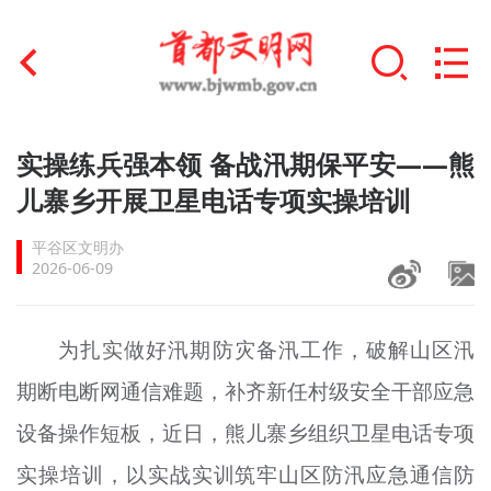
首页
实操练兵强本领 备战汛期保平安——熊
+
儿寨乡开展卫星电话专项实操培训
文明创建
平谷区文明办
文明实践
2026-06-09
+
文明培育
为扎实做好汛期防灾备汛工作，破解山区汛
未成年人思想道德建设
期断电断网通信难题，补齐新任村级安全干部应急
+
榜样人物
设备操作短板，近日，熊儿寨乡组织卫星电话专项
身边好人
实操培训，以实战实训筑牢山区防汛应急通信防