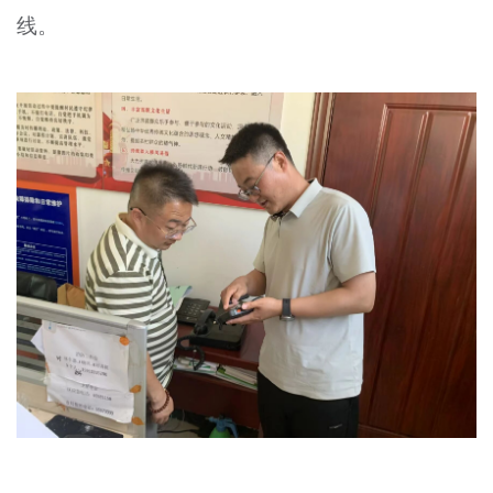
线。
文明评论
北京宣传文化引导基金
宣传思想文化人才
专题
+
资料库