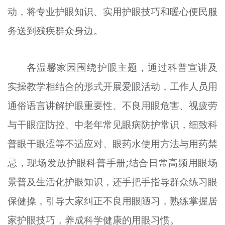
动，将专业护眼知识、实用护眼技巧和暖心便民服
文明评论
务送到残疾群众身边。
北京宣传文化引导基金
宣传思想文化人才
各温馨家园围绕护眼主题，通过科普宣讲及
专题
实操教学相结合的形式开展爱眼活动，工作人员用
+
通俗语言讲解护眼重要性、不良用眼危害、视疲劳
资料库
与干眼症防控、中老年常见眼病防护常识，细致科
普眼干眼涩等不适应对、眼药水使用方法与用药禁
忌，现场发放护眼科普手册;结合日常高频用眼场
景普及生活化护眼知识，还手把手指导群众练习眼
保健操，引导大家纠正不良用眼陋习，熟练掌握居
家护眼技巧，养成科学健康的用眼习惯。