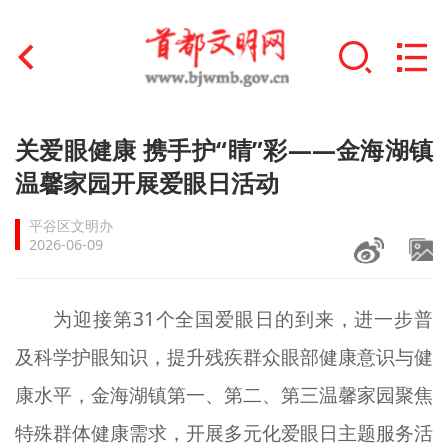
首页
关爱眼健康 携手护“睛”彩——金海湖镇
+
温馨家园开展爱眼日活动
文明创建
平谷区文明办
文明实践
2026-06-09
+
文明培育
为迎接第31个全国爱眼日的到来，进一步普
未成年人思想道德建设
及科学护眼知识，提升残疾群众眼部健康意识与健
+
榜样人物
康水平，金海湖镇第一、第二、第三温馨家园聚焦
身边好人
特殊群体健康需求，开展多元化爱眼日主题服务活