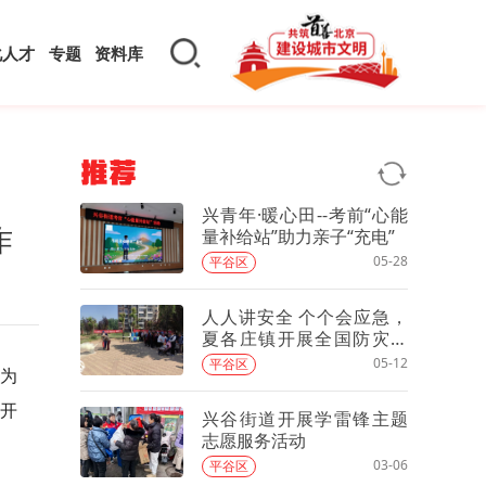
化人才
专题
资料库
推荐
兴青年·暖心田--考前“心能
作
量补给站”助力亲子“充电”
05-28
平谷区
人人讲安全 个个会应急，
夏各庄镇开展全国防灾减
灾日主题宣传活动
05-12
平谷区
为
并开
兴谷街道开展学雷锋主题
志愿服务活动
03-06
平谷区